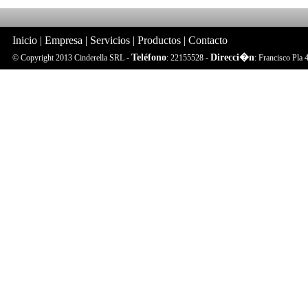
Inicio
|
Empresa
|
Servicios
|
Productos
|
Contacto
Teléfono
Direcci�n
© Copyright 2013 Cinderella SRL -
: 22155528 -
: Francisco Pla